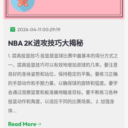
2026-04-11 00:29:19
NBA 2K进攻技巧大揭秘
1. 提高投篮技巧 投篮是篮球比赛中最基本的得分方式之
一，提高投篮技巧可以有效地增加进球的几率。要注意
良好的身体姿势和站位，保持稳定的平衡。要练习正确
的手部动作和手腕力量，以确保球的旋转和弧度。要学
会通过观察篮筐和板准确地瞄准目标。要不断练习各种
投篮动作和角度，以适应不同的比赛场景。 2. 加强身
体...
Read More