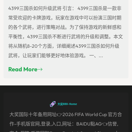
4399三国杀如何升级武将 引言： 4399三国杀是一款非
常受欢迎的卡牌游戏，玩家在游戏中可以扮演三国时期
的各个武将，进行策略对战。为了保持游戏的新鲜感和
平衡性，4399三国杀不断进行武将的升级和调整。本文
将从随机8-20个方面，详细阐述4399三国杀如何升级
武将，让玩家们能够更好地体验游戏。 一、...
Read More
大奖国际十年备用网址👉2026 FIFA World Cup 官方合
作-手机版官网,登录,入口,网址：BAIDU點AG👈信誉,