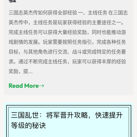
三国志英杰传如何获得全部经验 一、主线任务 在三国志
英杰传中，主线任务是玩家获得经验的主要途径之一。
完成主线任务可以获得大量经验奖励，同时也能推动游
戏剧情的发展。玩家需要按照任务指引，完成各种任务
目标，与其他角色进行交流、战斗或完成特定的任务要
求。通过不断完成主线任务，玩家可以获得丰厚的经验
奖励，提...
Read More