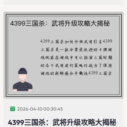
2026-04-10 00:30:45
4399三国杀：武将升级攻略大揭秘