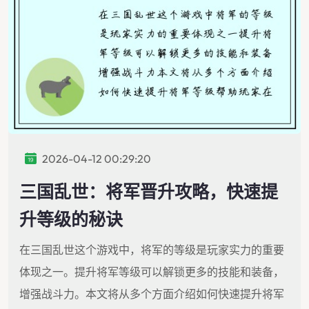
2026-04-12 00:29:20
三国乱世：将军晋升攻略，快速提
升等级的秘诀
在三国乱世这个游戏中，将军的等级是玩家实力的重要
体现之一。提升将军等级可以解锁更多的技能和装备，
增强战斗力。本文将从多个方面介绍如何快速提升将军