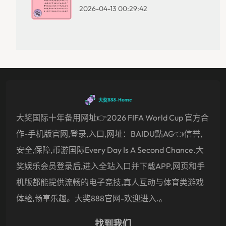
2026-04-13 00:29:42
大奖国际十年备用网址👉2026 FIFA World Cup 官方合
作-手机版官网,登录,入口,网址：BAIDU點AG👈信誉,
安全,保障,币游国际Every Day Is A Second Chance.大
奖娱乐会员登录后,进入全站入口并下载APP,网页和手
机版都能提供流畅的电子竞技,真人互动与体育类游戏
体验,畅享乐趣。大奖888官网-欢迎进入.。
找到我们