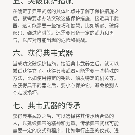
五、突破保护措施
在确定了典韦武器的具体地点并了解了保护措施之
后，就需要想办法突破这些保护措施，接近典韦武
器。这可能需要一些技巧和智慧，比如解谜、破解
密码、绕过陷阱等。还需要具备一定的武力和勇
气，以应对可能出现的危险和挑战。
六、获得典韦武器
当成功突破保护措施，接近典韦武器之后，就可以
尝试获得它了。获得典韦武器可能需要一些特殊的
方法，比如使用特定的钥匙、触发特定的机关等。
在获得典韦武器之后，要小心保护它，避免被别人
夺走或损坏。
七、典韦武器的传承
获得典韦武器之后，可以选择将其传承给合适的
人，以延续典韦的精神和力量。传承典韦武器可能
需要一定的仪式和程序，比如举行庄重的仪式、进