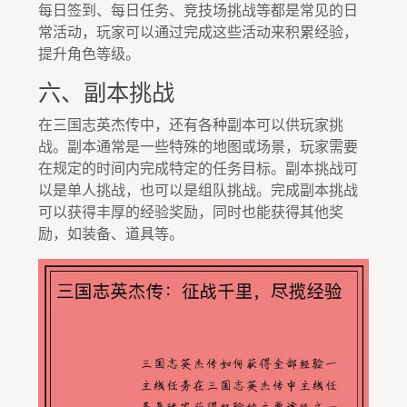
每日签到、每日任务、竞技场挑战等都是常见的日
常活动，玩家可以通过完成这些活动来积累经验，
提升角色等级。
六、副本挑战
在三国志英杰传中，还有各种副本可以供玩家挑
战。副本通常是一些特殊的地图或场景，玩家需要
在规定的时间内完成特定的任务目标。副本挑战可
以是单人挑战，也可以是组队挑战。完成副本挑战
可以获得丰厚的经验奖励，同时也能获得其他奖
励，如装备、道具等。