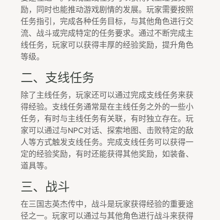
励，同时也能推动游戏剧情的发展。玩家需要按照
任务指引，完成各种任务目标，与其他角色进行交
流、战斗或完成特定的任务要求。通过不断完成主
线任务，玩家可以获得丰厚的经验奖励，提升角色
等级。
二、支线任务
除了主线任务，玩家还可以通过完成支线任务来获
得经验。支线任务通常是在主线任务之外的一些小
任务，有时与主线任务有关联，有时独立存在。玩
家可以通过与NPC对话、探索地图、击败特定的敌
人等方式触发支线任务。完成支线任务可以获得一
定的经验奖励，有时还能获得其他奖励，如装备、
道具等。
三、战斗
在三国志英杰传中，战斗是玩家获得经验的重要途
径之一。玩家可以通过与其他角色进行战斗来获得