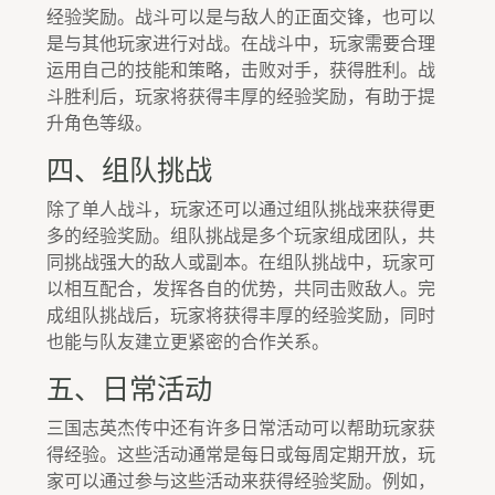
经验奖励。战斗可以是与敌人的正面交锋，也可以
是与其他玩家进行对战。在战斗中，玩家需要合理
运用自己的技能和策略，击败对手，获得胜利。战
斗胜利后，玩家将获得丰厚的经验奖励，有助于提
升角色等级。
四、组队挑战
除了单人战斗，玩家还可以通过组队挑战来获得更
多的经验奖励。组队挑战是多个玩家组成团队，共
同挑战强大的敌人或副本。在组队挑战中，玩家可
以相互配合，发挥各自的优势，共同击败敌人。完
成组队挑战后，玩家将获得丰厚的经验奖励，同时
也能与队友建立更紧密的合作关系。
五、日常活动
三国志英杰传中还有许多日常活动可以帮助玩家获
得经验。这些活动通常是每日或每周定期开放，玩
家可以通过参与这些活动来获得经验奖励。例如，