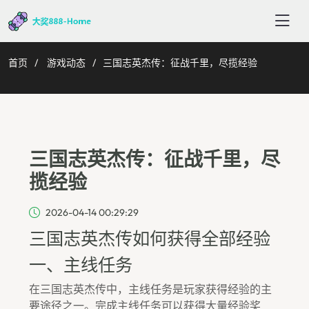
首页
游戏动态
三国志英杰传：征战千里，尽揽经验
三国志英杰传：征战千里，尽
揽经验
2026-04-14 00:29:29
三国志英杰传如何获得全部经验
一、主线任务
在三国志英杰传中，主线任务是玩家获得经验的主
要途径之一。完成主线任务可以获得大量经验奖