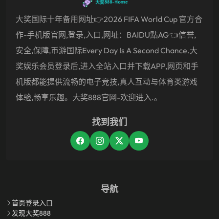
大奖国际十年备用网址👉2026 FIFA World Cup 官方合
作-手机版官网,登录,入口,网址：BAIDU點AG👈信誉,
安全,保障,币游国际Every Day Is A Second Chance.大
奖娱乐会员登录后,进入全站入口并下载APP,网页和手
机版都能提供流畅的电子竞技,真人互动与体育类游戏
体验,畅享乐趣。大奖888官网-欢迎进入.。
找到我们
导航
首页登录入口
发现大奖888