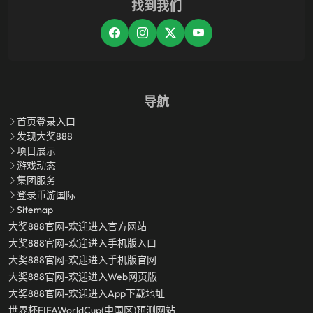
找到我们
导航
首页登录入口
发现大奖888
项目展示
游戏动态
集团服务
登录币游国际
Sitemap
大奖888官网-欢迎进入官方网站
大奖888官网-欢迎进入手机版入口
大奖888官网-欢迎进入手机版官网
大奖888官网-欢迎进入Web网页版
大奖888官网-欢迎进入app下载地址
世界杯FIFAWorldCup(中国区)预测网站