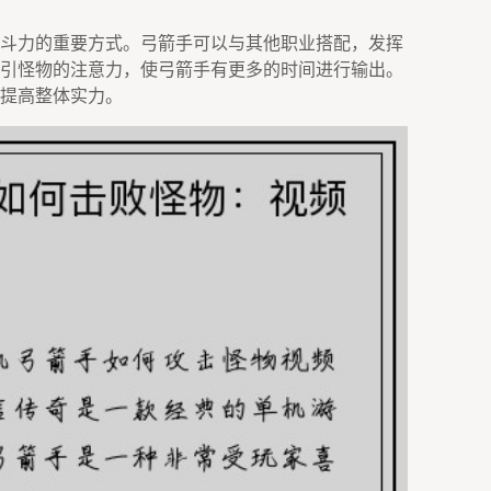
斗力的重要方式。弓箭手可以与其他职业搭配，发挥
引怪物的注意力，使弓箭手有更多的时间进行输出。
提高整体实力。