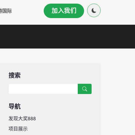
加入我们
游国际
搜索
导航
发现大奖888
项目展示