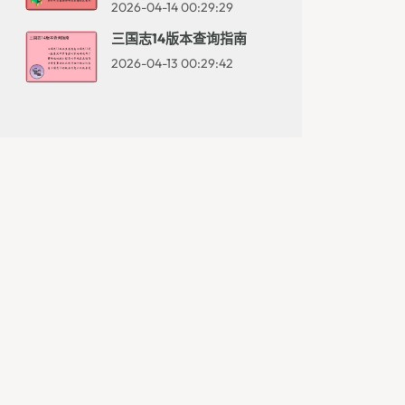
2026-04-14 00:29:29
三国志14版本查询指南
2026-04-13 00:29:42