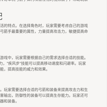
配
活的特点。在选择角色时，玩家需要考虑自己的游戏
弓箭手最重要的属性，力量提高攻击力，敏捷提高命
游戏中，玩家需要根据自己的需求选择合适的技能。
力，"疾风步"技能可以提高移动速度和闪避率。玩家
能，提高技能的威力和效果。
。玩家需要选择合适的弓箭和装备来提高攻击力和生
害输出，防御性的装备可以提高生存能力。玩家还可
器和装备。