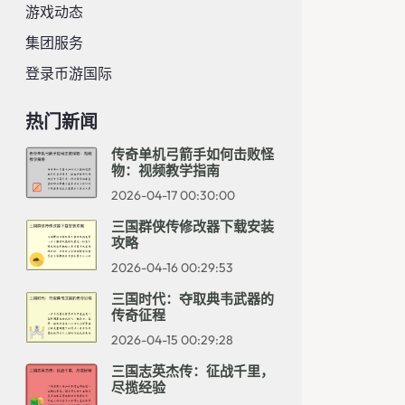
游戏动态
集团服务
登录币游国际
热门新闻
传奇单机弓箭手如何击败怪
物：视频教学指南
2026-04-17 00:30:00
三国群侠传修改器下载安装
攻略
2026-04-16 00:29:53
三国时代：夺取典韦武器的
传奇征程
2026-04-15 00:29:28
三国志英杰传：征战千里，
尽揽经验