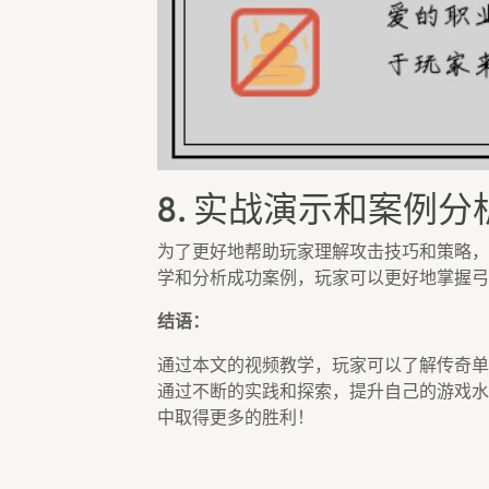
8. 实战演示和案例分
为了更好地帮助玩家理解攻击技巧和策略，
学和分析成功案例，玩家可以更好地掌握弓
结语：
通过本文的视频教学，玩家可以了解传奇单
通过不断的实践和探索，提升自己的游戏水
中取得更多的胜利！