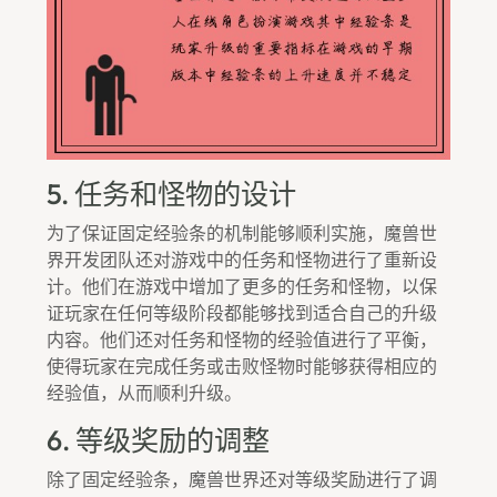
5. 任务和怪物的设计
为了保证固定经验条的机制能够顺利实施，魔兽世
界开发团队还对游戏中的任务和怪物进行了重新设
计。他们在游戏中增加了更多的任务和怪物，以保
证玩家在任何等级阶段都能够找到适合自己的升级
内容。他们还对任务和怪物的经验值进行了平衡，
使得玩家在完成任务或击败怪物时能够获得相应的
经验值，从而顺利升级。
6. 等级奖励的调整
除了固定经验条，魔兽世界还对等级奖励进行了调