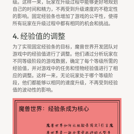
级。这样一来，玩家在升级过程中能够更好地规划
自己的时间和精力，不再受到升级速度的不稳定性
的影响。固定经验条也增加了游戏的公平性，使得
所有玩家在升级过程中都有相同的机会和挑战。
4. 经验值的调整
为了实现固定经验条的目标，魔兽世界开发团队对
游戏中的经验值进行了调整。他们通过分析玩家在
不同等级阶段的游戏数据，确定了每个等级所需的
经验值，并对游戏中的任务和怪物经验值进行了相
应的调整。这样一来，无论玩家处于哪个等级阶
段，他们都能够以相同的速度升级，不再受到经验
值的波动性的影响。