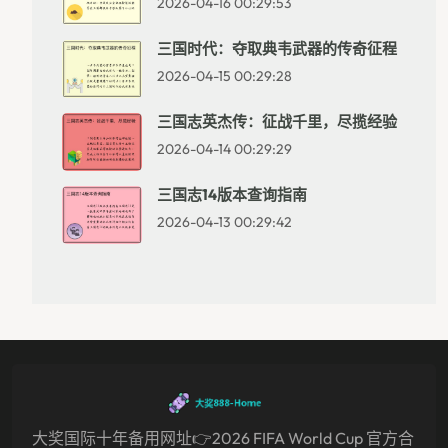
2026-04-16 00:29:53
三国时代：夺取典韦武器的传奇征程
2026-04-15 00:29:28
三国志英杰传：征战千里，尽揽经验
2026-04-14 00:29:29
三国志14版本查询指南
2026-04-13 00:29:42
大奖国际十年备用网址👉2026 FIFA World Cup 官方合