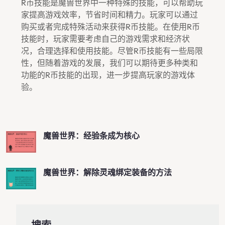
R币技能是魔兽世界中一种特殊的技能，可以帮助玩
家提高游戏效率，节省时间和精力。玩家可以通过
购买或者完成特殊活动来获得R币技能。在使用R币
技能时，玩家需要考虑自己的游戏需求和经济状
况，合理选择和使用技能。尽管R币技能有一些局限
性，但随着游戏的发展，我们可以期待更多种类和
功能的R币技能的出现，进一步提高玩家的游戏体
验。
魔兽世界：经验条成为核心
魔兽世界：解除灵魂绑定装备的方法