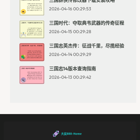
三国群侠传修改器下载安装攻略
2026-04-16 00:29:53
三国时代：夺取典韦武器的传奇征程
2026-04-15 00:29:28
三国志英杰传：征战千里，尽揽经验
2026-04-14 00:29:29
三国志14版本查询指南
2026-04-13 00:29:42