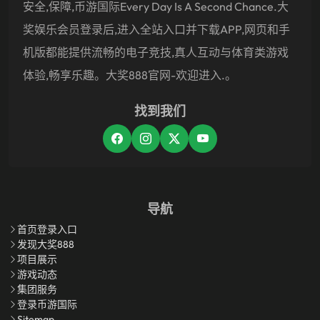
安全,保障,币游国际Every Day Is A Second Chance.大
奖娱乐会员登录后,进入全站入口并下载APP,网页和手
机版都能提供流畅的电子竞技,真人互动与体育类游戏
体验,畅享乐趣。大奖888官网-欢迎进入.。
找到我们
导航
首页登录入口
发现大奖888
项目展示
游戏动态
集团服务
登录币游国际
Sitemap