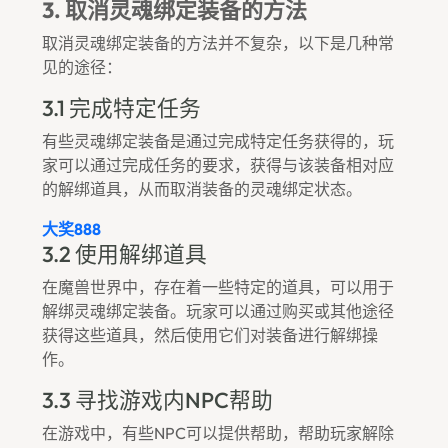
3. 取消灵魂绑定装备的方法
取消灵魂绑定装备的方法并不复杂，以下是几种常
见的途径：
3.1 完成特定任务
有些灵魂绑定装备是通过完成特定任务获得的，玩
家可以通过完成任务的要求，获得与该装备相对应
的解绑道具，从而取消装备的灵魂绑定状态。
大奖888
3.2 使用解绑道具
在魔兽世界中，存在着一些特定的道具，可以用于
解绑灵魂绑定装备。玩家可以通过购买或其他途径
获得这些道具，然后使用它们对装备进行解绑操
作。
3.3 寻找游戏内NPC帮助
在游戏中，有些NPC可以提供帮助，帮助玩家解除