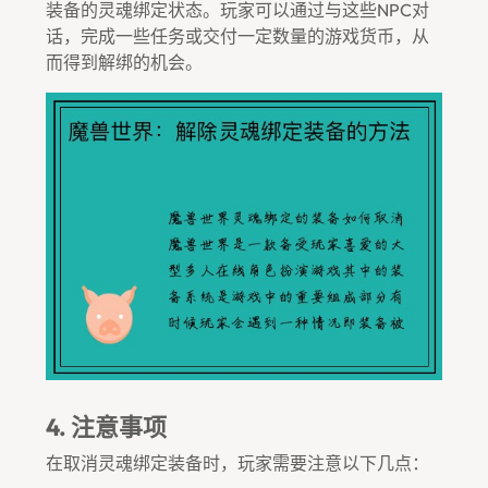
装备的灵魂绑定状态。玩家可以通过与这些NPC对
话，完成一些任务或交付一定数量的游戏货币，从
而得到解绑的机会。
4. 注意事项
在取消灵魂绑定装备时，玩家需要注意以下几点：